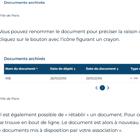
rédit photo :
Ville de Paris
Vous pouvez renommer le document pour préciser la raison d
cliquez sur le bouton avec l’icône figurant un crayon.
rédit photo :
Ville de Paris
Il est également possible de « rétablir » un document. Pour ce
se trouve en bout de ligne. Le document est alors à nouveau 
« documents mis à disposition par votre association ».