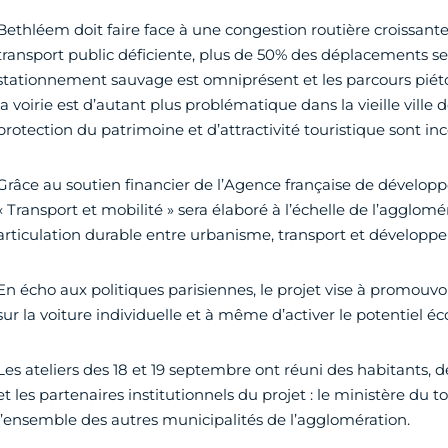
Bethléem doit faire face à une congestion routière croissante
transport public déficiente, plus de 50% des déplacements se 
stationnement sauvage est omniprésent et les parcours piéto
la voirie est d’autant plus problématique dans la vieille ville
protection du patrimoine et d’attractivité touristique sont in
Grâce au soutien financier de l’Agence française de dévelo
« Transport et mobilité » sera élaboré à l’échelle de l’agglom
articulation durable entre urbanisme, transport et dévelo
En écho aux politiques parisiennes, le projet vise à promouv
sur la voiture individuelle et à même d’activer le potentiel é
Les ateliers des 18 et 19 septembre ont réuni des habitants, de
et les partenaires institutionnels du projet : le ministère du to
l’ensemble des autres municipalités de l’agglomération.