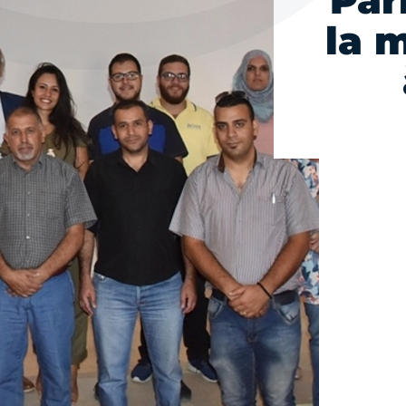
Par
la 