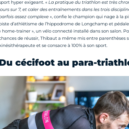
sport hyper exigeant. «
La pratique du triathlon est très chr
jours sur 7, et caler des entraînements dans les trois discipli
parfois assez complexe
», confie le champion qui nage à la pis
piste d’athlétisme de l’hippodrome de Longchamp et pédale 
« home-trainer », un vélo connecté installé dans son salon. P
chances de réussir, Thibaut a même mis entre parenthèses 
kinésithérapeute et se consacre à 100% à son sport.
Du cécifoot au para-triath