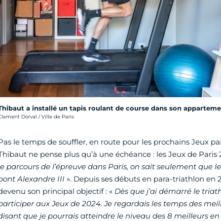
Thibaut a installé un tapis roulant de course dans son apparteme
rédit photo :
Clement Dorval / Ville de Paris
Pas le temps de souffler, en route pour les prochains Jeux pa
Thibaut ne pense plus qu’à une échéance : les Jeux de Paris 
le parcours de l’épreuve dans Paris, on sait seulement que l
pont Alexandre III
». Depuis ses débuts en para-triathlon en
devenu son principal objectif : «
Dès que j’ai démarré le triathl
participer aux Jeux de 2024. Je regardais les temps des me
disant que je pourrais atteindre le niveau des 8 meilleurs en