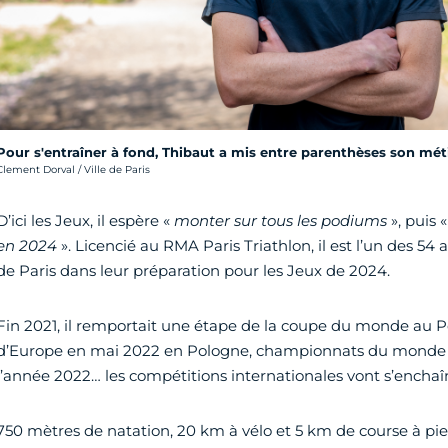
Pour s'entraîner à fond, Thibaut a mis entre parenthèses son méti
rédit photo :
Clement Dorval / Ville de Paris
D’ici les Jeux, il espère «
monter sur tous les podiums
», puis 
en 2024
». Licencié au RMA Paris Triathlon, il est l’un des 54 
de Paris dans leur préparation pour les Jeux de 2024.
Fin 2021, il remportait une étape de la coupe du monde au 
d’Europe en mai 2022 en Pologne, championnats du monde à
l’année 2022… les compétitions internationales vont s’enchaî
750 mètres de natation, 20 km à vélo et 5 km de course à pied