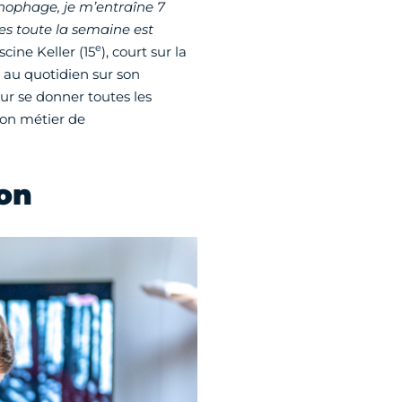
onophage, je m’entraîne 7
nes toute la semaine est
e
cine Keller (15
), court sur la
au quotidien sur son
our se donner toutes les
son métier de
lon