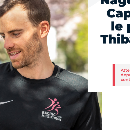
Nage
Cap
le 
Thib
Atte
depu
cont