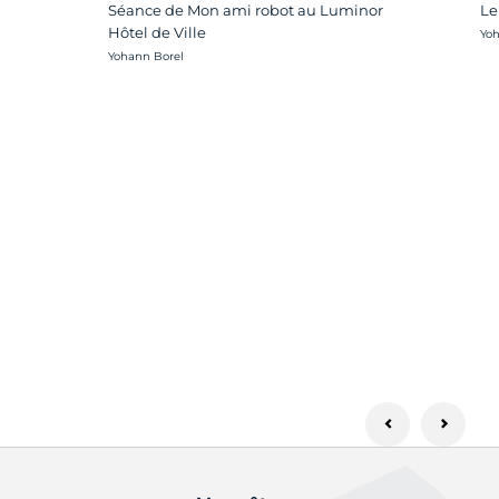
Séance de Mon ami robot au Luminor
Le
Hôtel de Ville
Cré
Yoh
Crédit photo :
Yohann Borel