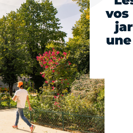
Le
vos 
ja
une