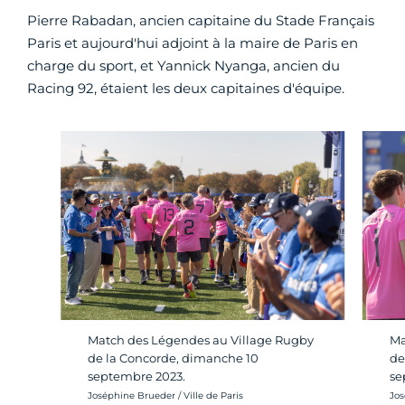
Pierre Rabadan, ancien capitaine du Stade Français
Paris et aujourd'hui adjoint à la maire de Paris en
charge du sport, et Yannick Nyanga, ancien du
Racing 92, étaient les deux capitaines d'équipe.
Match des Légendes au Village Rugby
Ma
de la Concorde, dimanche 10
de
septembre 2023.
se
Crédit photo :
Cré
Joséphine Brueder / Ville de Paris
Jos