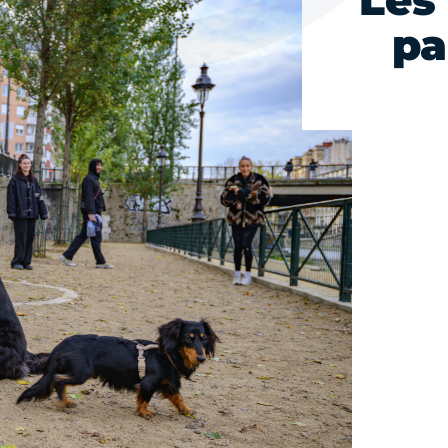
Les
pa