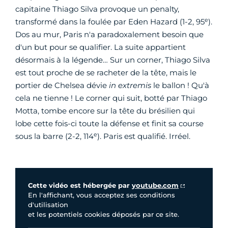
capitaine Thiago Silva provoque un penalty,
e
transformé dans la foulée par Eden Hazard (1-2, 95
).
Dos au mur, Paris n'a paradoxalement besoin que
d'un but pour se qualifier. La suite appartient
désormais à la légende… Sur un corner, Thiago Silva
est tout proche de se racheter de la tête, mais le
portier de Chelsea dévie
in extremis
le ballon ! Qu'à
cela ne tienne ! Le corner qui suit, botté par Thiago
Motta, tombe encore sur la tête du brésilien qui
lobe cette fois-ci toute la défense et finit sa course
e
sous la barre (2-2, 114
). Paris est qualifié. Irréel.
Vidéo Youtube
Cette vidéo est hébergée par
youtube.com
En l'affichant, vous acceptez ses conditions
d'utilisation
et les potentiels cookies déposés par ce site.