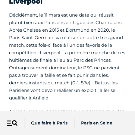
Liverpool
Décidément, le 11 mars est une date qui réussit
plutôt bien aux Parisiens en Ligue des Champions.
Après Chelsea en 2015 et Dortmund en 2020, le
Paris Saint-Germain va réaliser un autre très grand
match, cette fois-ci face à l'un des favoris de la
compétition : Liverpool. La première manche de ces
huitièmes de finale a lieu au Parc des Princes.
Outrageusement dominateur, le PSG ne parvient
pas à trouver la faille et se fait punir dans les.
derniers instants du match (0-1, 87e)… Battus, les
Parisiens vont devoir réaliser un exploit : aller se
qualifier à Anfield.
Après avoir subi pendant les dix premières minutes,
le PSG se déploie en contre et ouvre le score par
Que faire à Paris
Paris en Seine
Menu
l'intermédiaire d'Ousmane Dembélé (1-0, 12e). Avec
ce but, les Parisiens reviennent à égalité sur