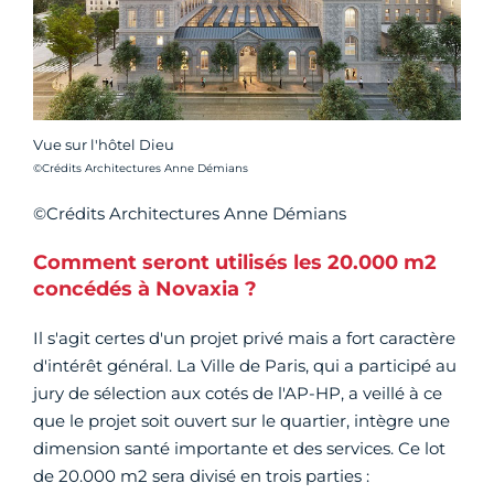
Vue sur l'hôtel Dieu
Crédit photo :
©Crédits Architectures Anne Démians
©Crédits Architectures Anne Démians
Comment seront utilisés les 20.000 m2
concédés à Novaxia ?
Il s'agit certes d'un projet privé mais a fort caractère
d'intérêt général. La Ville de Paris, qui a participé au
jury de sélection aux cotés de l'AP-HP, a veillé à ce
que le projet soit ouvert sur le quartier, intègre une
dimension santé importante et des services. Ce lot
de 20.000 m2 sera divisé en trois parties :