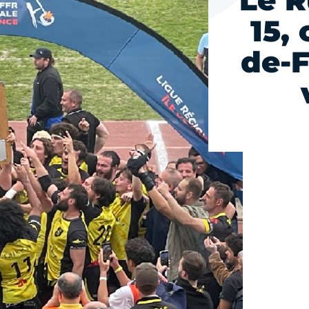
Le R
15,
de-F