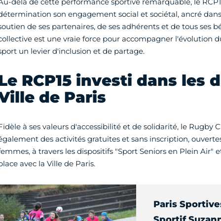
Au-delà de cette performance sportive remarquable, le RCP1
détermination son engagement social et sociétal, ancré dans s
soutien de ses partenaires, de ses adhérents et de tous ses
collective est une vraie force pour accompagner l'évolution du
sport un levier d'inclusion et de partage.
Le RCP15 investi dans les d
Ville de Paris
Fidèle à ses valeurs d'accessibilité et de solidarité, le Rugby 
également des activités gratuites et sans inscription, ouvertes 
femmes, à travers les dispositifs "Sport Seniors en Plein Air" e
place avec la Ville de Paris.
Paris Sportive
Sportif Suzan