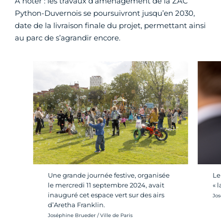
À noter : les travaux d’aménagement de la ZAC
Python-Duvernois se poursuivront jusqu’en 2030,
date de la livraison finale du projet, permettant ainsi
au parc de s’agrandir encore.
Une grande journée festive, organisée
Le
le mercredi 11 septembre 2024, avait
« 
inauguré cet espace vert sur des airs
Cré
Jos
d’Aretha Franklin.
Crédit photo :
Joséphine Brueder / Ville de Paris