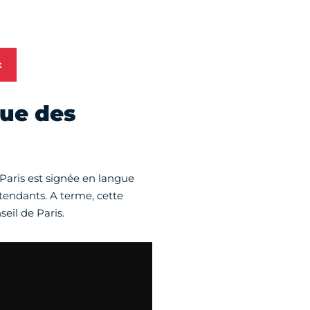
t
gue des
 Paris est signée en langue
ntendants. A terme, cette
seil de Paris.