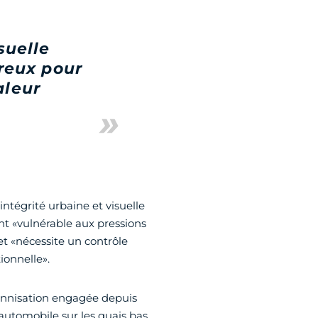
suelle
reux pour
aleur
ntégrité urbaine et visuelle
nt «vulnérable aux pressions
t «nécessite un contrôle
ionnelle».
tonnisation engagée depuis
 automobile sur les quais bas