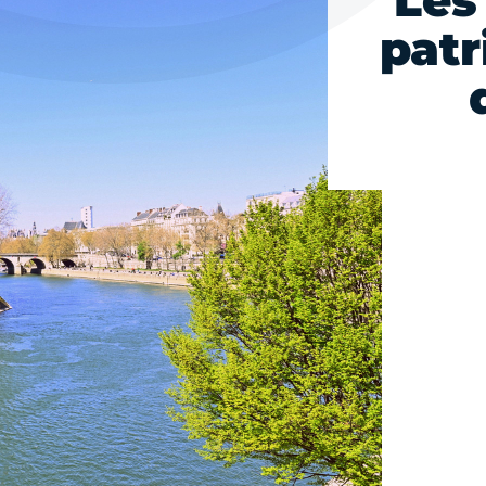
Les
pat