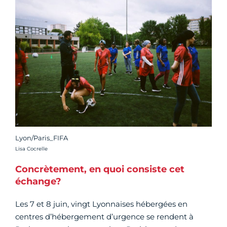
Lyon/Paris_FIFA
Crédit photo :
Lisa Cocrelle
Concrètement, en quoi consiste cet
échange?
Les 7 et 8 juin, vingt Lyonnaises hébergées en
centres d’hébergement d’urgence se rendent à