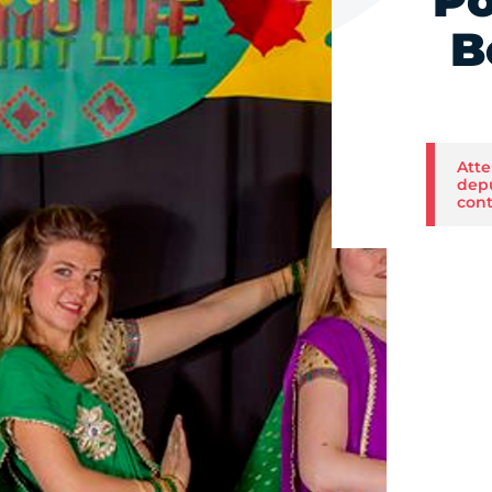
Po
B
Atte
depu
cont