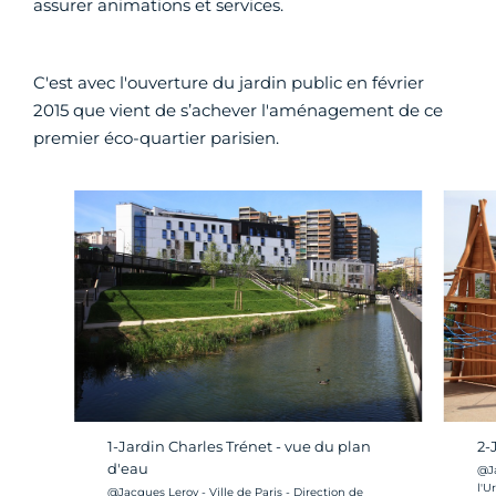
assurer animations et services.
C'est avec l'ouverture du jardin public en février
2015 que vient de s’achever l'aménagement de ce
premier éco-quartier parisien.
1-Jardin Charles Trénet - vue du plan
2-
d'eau
Cré
@Ja
l'U
Crédit photo :
@Jacques Leroy - Ville de Paris - Direction de