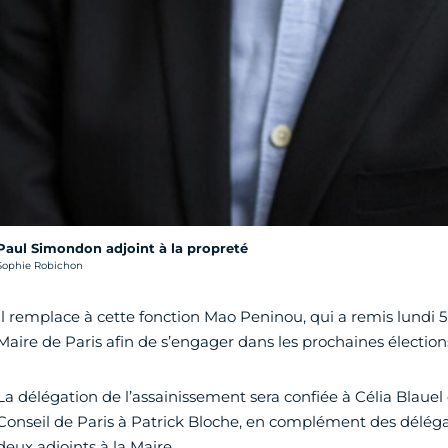
Paul Simondon adjoint à la propreté
rédit photo :
Sophie Robichon
Il remplace à cette fonction Mao Peninou, qui a remis lundi 
Maire de Paris afin de s’engager dans les prochaines électio
La délégation de l’assainissement sera confiée à Célia Blauel 
Conseil de Paris à Patrick Bloche, en complément des délégat
deux adjoints à la Maire.