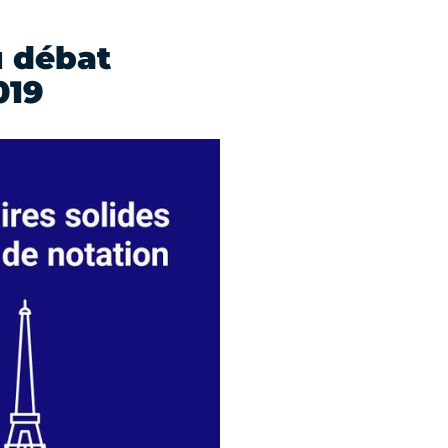
u débat
019