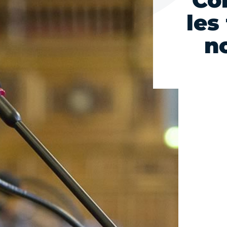
Con
les
n