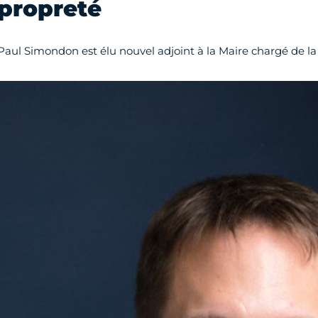
propreté
Paul Simondon est élu nouvel adjoint à la Maire chargé de la