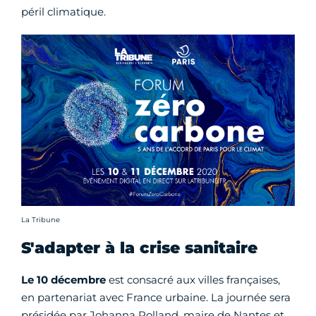
péril climatique.
Crédit photo :
La Tribune
S'adapter à la crise sanitaire
Le 10 décembre
est consacré aux villes françaises,
en partenariat avec France urbaine. La journée sera
présidée par Johanna Rolland, maire de Nantes et