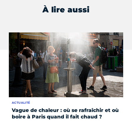
À lire aussi
ACTUALITÉ
FO
Vague de chaleur : où se rafraîchir et où
Éc
boire à Paris quand il fait chaud ?
ju
éc