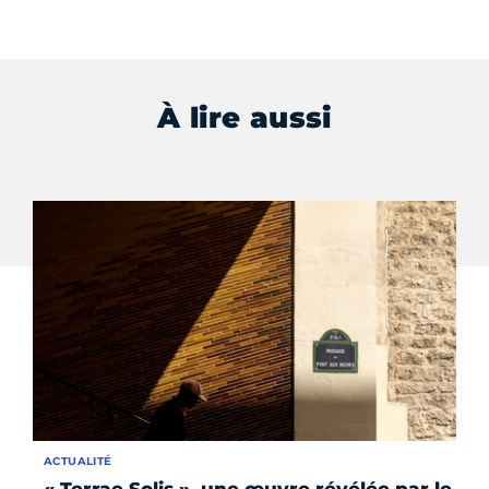
À lire aussi
ACTUALITÉ
AC