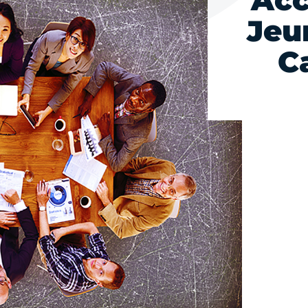
Ac
Jeu
C