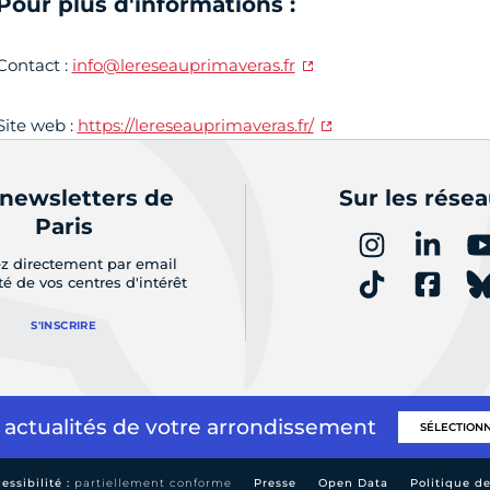
Pour plus d'informations :
Contact :
info@lereseauprimaveras.fr
Site web :
https://lereseauprimaveras.fr/
 newsletters de
Sur les rése
Paris
z directement par email
ité de vos centres d'intérêt
S'INSCRIRE
 actualités de votre arrondissement
essibilité :
partiellement conforme
Presse
Open Data
Politique d