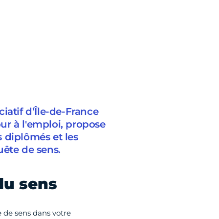
iatif d’Île-de-France
our à l'emploi, propose
s diplômés et les
uête de sens.
du sens
e de sens dans votre