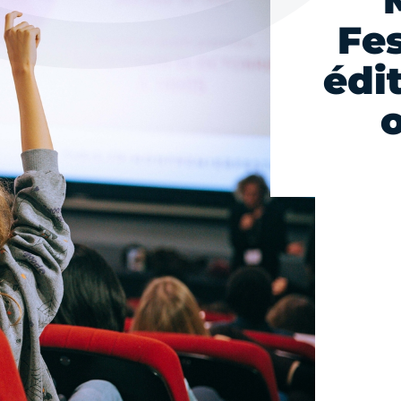
Fes
édi