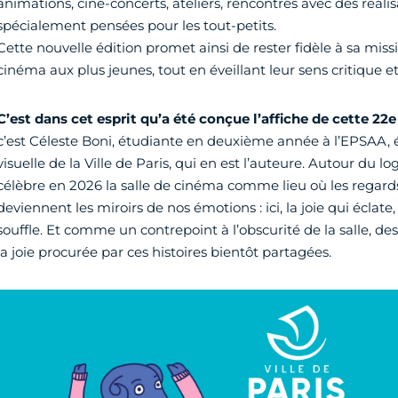
animations, ciné-concerts, ateliers, rencontres avec des réali
spécialement pensées pour les tout-petits.
Cette nouvelle édition promet ainsi de rester fidèle à sa miss
cinéma aux plus jeunes, tout en éveillant leur sens critique e
C’est dans cet esprit qu’a été conçue l’affiche de cette 22e
c’est Céleste Boni, étudiante en deuxième année à l’EPSAA
visuelle de la Ville de Paris, qui en est l’auteure. Autour du lo
célèbre en 2026 la salle de cinéma comme lieu où les regards
deviennent les miroirs de nos émotions : ici, la joie qui éclate, 
souffle. Et comme un contrepoint à l’obscurité de la salle, de
la joie procurée par ces histoires bientôt partagées.