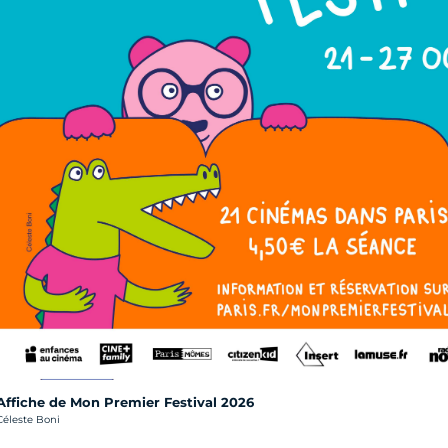
Affiche de Mon Premier Festival 2026
rédit photo :
Céleste Boni