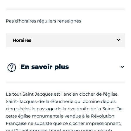
Pas d'horaires réguliers renseignés
Horaires
Du 15/10/2025 au 31/12/2027
Lundi
Fermé
En savoir plus
Mardi
Fermé
La tour Saint Jacques est l'ancien clocher de l'église
Saint-Jacques-de-la-Boucherie qui domine depuis
Mercredi
Fermé
cinq siècles le paysage de la rive droite de la Seine. De
cette église monumentale vendue à la Révolution
Jeudi
Fermé
Française ne subsiste que ce clocher impressionnant,
qui fût notamment transformé en usine à plomb