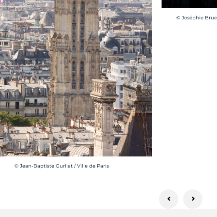
Crédit photo :
© Joséphie Brued
Crédit photo :
© Jean-Baptiste Gurliat / Ville de Paris