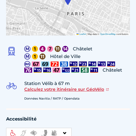
Leaflet
|
Map data ©
OpenStreetMap
contributors
Châtelet
Hôtel de Ville
Châtelet
Station Vélib à 67 m
Calculez votre itinéraire sur GéoVélo
Données Navitia / RATP / Opendata
Accessibilité