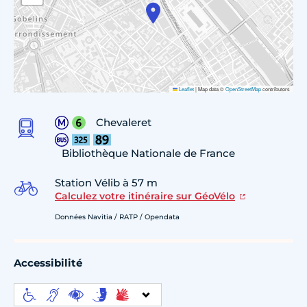
Leaflet
|
Map data ©
OpenStreetMap
contributors
Chevaleret
Bibliothèque Nationale de France
Station Vélib à 57 m
Calculez votre itinéraire sur GéoVélo
Données Navitia / RATP / Opendata
Accessibilité