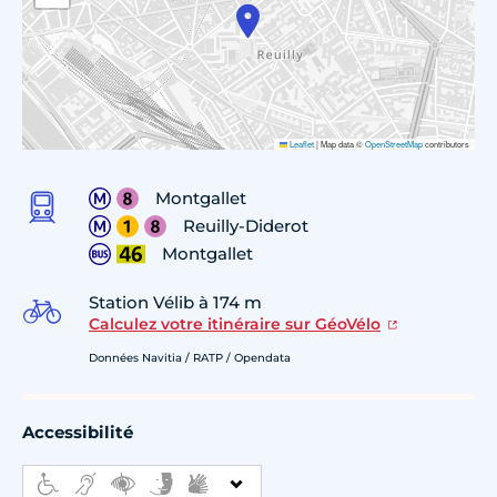
Leaflet
|
Map data ©
OpenStreetMap
contributors
Montgallet
Reuilly-Diderot
Montgallet
Station Vélib à 174 m
Calculez votre itinéraire sur GéoVélo
Données Navitia / RATP / Opendata
Accessibilité