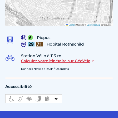
Leaflet
|
Map data ©
OpenStreetMap
contributors
Picpus
Hôpital Rothschild
Station Vélib à 113 m
Calculez votre itinéraire sur GéoVélo
Données Navitia / RATP / Opendata
Accessibilité