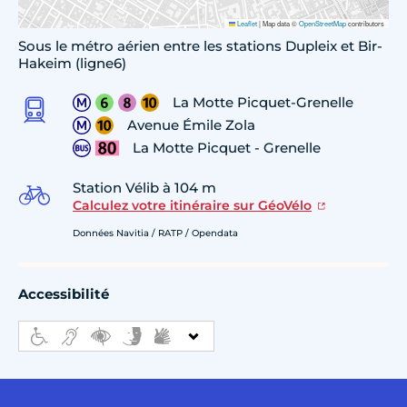
Leaflet
|
Map data ©
OpenStreetMap
contributors
Sous le métro aérien entre les stations Dupleix et Bir-
Hakeim (ligne6)
La Motte Picquet-Grenelle
Avenue Émile Zola
La Motte Picquet - Grenelle
Station Vélib à 104 m
Calculez votre itinéraire sur GéoVélo
Données Navitia / RATP / Opendata
Accessibilité