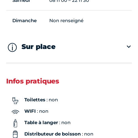
Samedi
08 h 00 – 22 h 30
Dimanche
Non renseigné
Sur place
Infos pratiques
Toilettes
: non
WIFI
: non
Table à langer
: non
Distributeur de boisson
: non