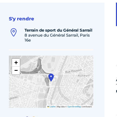
S'y rendre
Terrain de sport du Général Sarrail
8 avenue du Général Sarrail, Paris
16e
+
−
Leaflet
|
Map data ©
OpenStreetMap
contributors