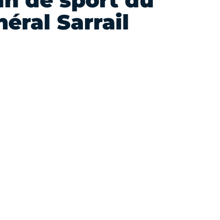
in de sport du
éral Sarrail