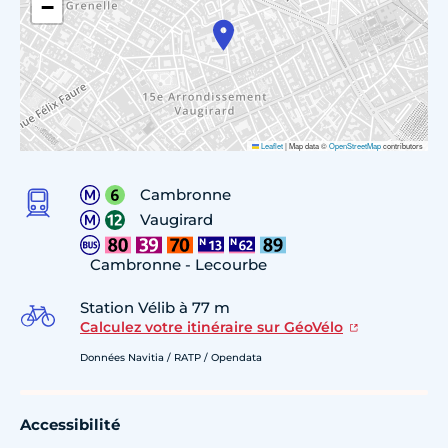
−
Leaflet
|
Map data ©
OpenStreetMap
contributors
Cambronne
Vaugirard
Cambronne - Lecourbe
Station Vélib à 77 m
Calculez votre itinéraire sur GéoVélo
Données Navitia / RATP / Opendata
Accessibilité