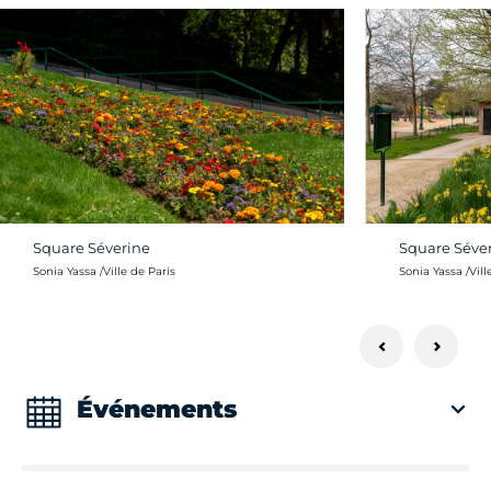
Square Séverine
Square Séve
Crédit photo :
Crédit photo :
Sonia Yassa /Ville de Paris
Sonia Yassa /Vill
Événements