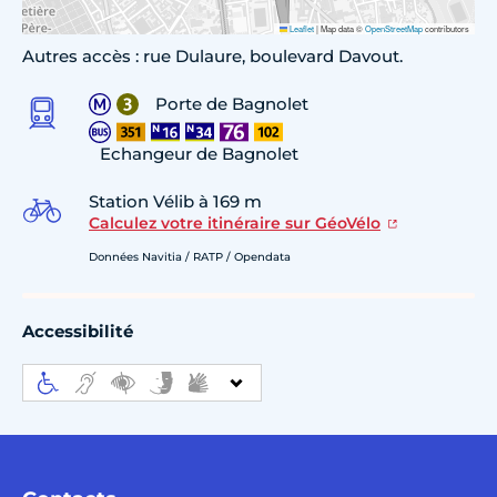
Leaflet
|
Map data ©
OpenStreetMap
contributors
Autres accès : rue Dulaure, boulevard Davout.
Porte de Bagnolet
Echangeur de Bagnolet
Station Vélib à 169 m
Calculez votre itinéraire sur GéoVélo
Données Navitia / RATP / Opendata
Accessibilité