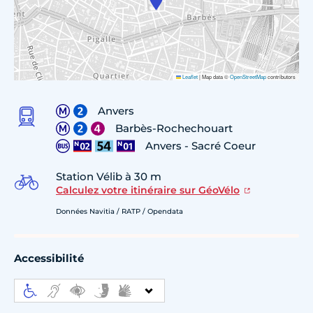
Leaflet
|
Map data ©
OpenStreetMap
contributors
Anvers
Barbès-Rochechouart
Anvers - Sacré Coeur
Station Vélib à 30 m
Calculez votre itinéraire sur GéoVélo
Données Navitia / RATP / Opendata
Accessibilité