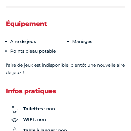
Vendredi
08h00 - 23h59
Équipement
Samedi
09h00 - 23h59
Aire de jeux
Manèges
Dimanche
09h00 - 23h59
Points d'eau potable
l'aire de jeux est indisponible, bientôt une nouvelle aire
de jeux !
Infos pratiques
Toilettes
: non
WIFI
: non
Table à langer
: non