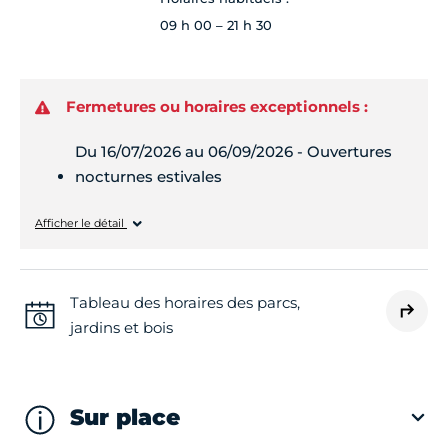
09 h 00 – 21 h 30
Fermetures ou horaires exceptionnels :
Du 16/07/2026 au 06/09/2026 - Ouvertures
nocturnes estivales
Lundi
08h00 - 23h59
Afficher le détail
Mardi
08h00 - 23h59
Tableau des horaires des parcs,
jardins et bois
Mercredi
08h00 - 23h59
Jeudi
08h00 - 23h59
Sur place