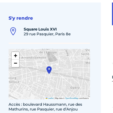
S'y rendre
Square Louis XVI
29 rue Pasquier, Paris 8e
+
−
Leaflet
|
Map data ©
OpenStreetMap
contributors
Accès : boulevard Haussmann, rue des
Mathurins, rue Pasquier, rue d’Anjou