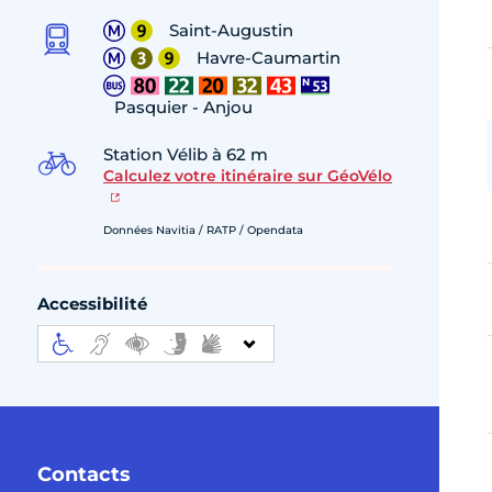
Saint-Augustin
Havre-Caumartin
Pasquier - Anjou
Station Vélib à 62 m
Calculez votre itinéraire sur GéoVélo
Données Navitia / RATP / Opendata
Accessibilité
Contacts