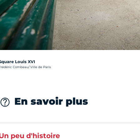
Square Louis XVI
rédit photo :
Frédéric Combeau/ Ville de Paris
En savoir plus
Un peu d'histoire