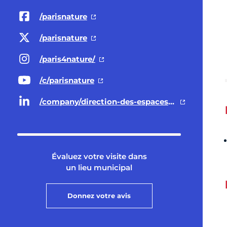
/parisnature
/parisnature
/paris4nature/
/c/parisnature
/company/direction-des-espaces-verts-et-de-l-environnement-ville-de-paris/
Évaluez votre visite dans
un lieu municipal
Donnez votre avis