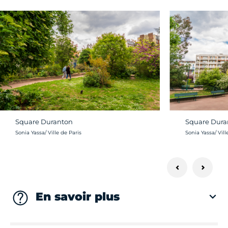
Square Duranton
Square Dura
Crédit photo :
Crédit photo :
Sonia Yassa/ Ville de Paris
Sonia Yassa/ Vill
En savoir plus