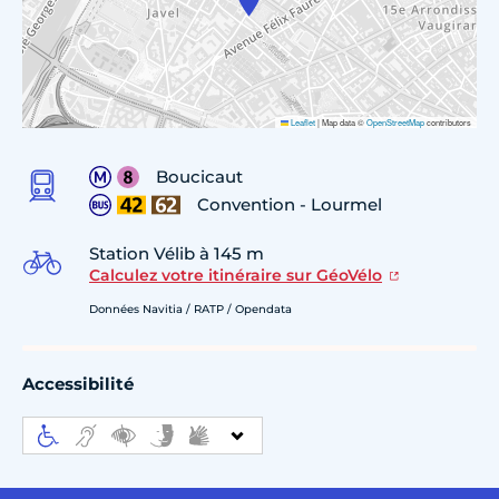
Leaflet
|
Map data ©
OpenStreetMap
contributors
Boucicaut
Convention - Lourmel
Station Vélib à 145 m
Calculez votre itinéraire sur GéoVélo
Données Navitia / RATP / Opendata
Accessibilité