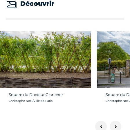
Découvrir
Square du Docteur Grancher
Square du D
Crédit photo :
Crédit photo :
Christophe Noël/Ville de Paris
Christophe Noël/