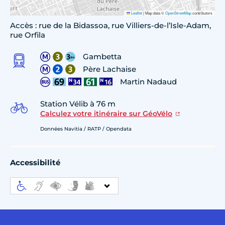
Leaflet
|
Map data ©
OpenStreetMap
contributors
Accès : rue de la Bidassoa, rue Villiers-de-l’Isle-Adam,
rue Orfila
Gambetta
Père Lachaise
Martin Nadaud
Station Vélib à 76 m
Calculez votre itinéraire sur GéoVélo
Données Navitia / RATP / Opendata
Accessibilité