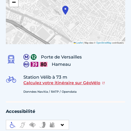
−
Leaflet
|
Map data ©
OpenStreetMap
contributors
Porte de Versailles
Hameau
Station Vélib à 73 m
Calculez votre itinéraire sur GéoVélo
Données Navitia / RATP / Opendata
Accessibilité