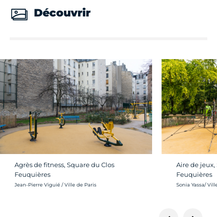
Découvrir
Agrès de fitness, Square du Clos
Aire de jeux,
Feuquières
Feuquières
Crédit photo :
Crédit photo :
Jean-Pierre Viguié / Ville de Paris
Sonia Yassa/ Vill