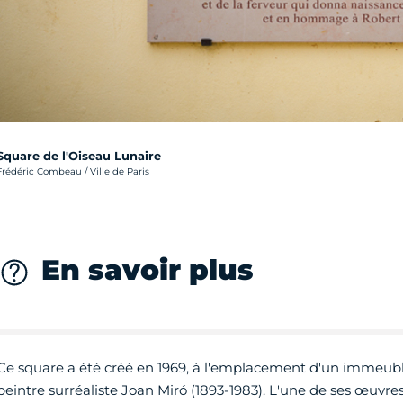
Square de l'Oiseau Lunaire
rédit photo :
Frédéric Combeau / Ville de Paris
En savoir plus
Ce square a été créé en 1969, à l'emplacement d'un immeuble
peintre surréaliste Joan Miró (1893-1983). L'une de ses œuvres,