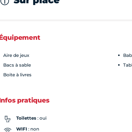
Sur place
Équipement
Aire de jeux
Bab
Bacs à sable
Tab
Boite à livres
Infos pratiques
Toilettes
: oui
WIFI
: non