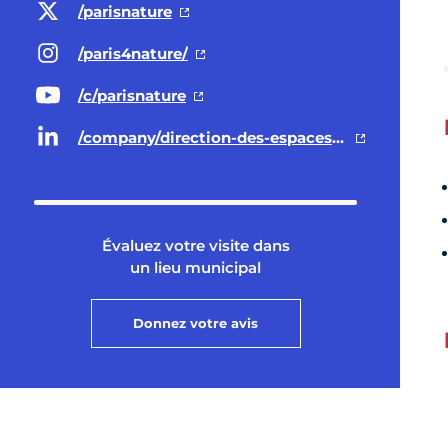
/parisnature
/paris4nature/
/c/parisnature
/company/direction-des-espaces-verts-et-de-l-environnement-ville-de-paris/
Évaluez votre visite dans
un lieu municipal
Donnez votre avis