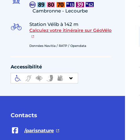
Cambronne - Lecourbe
Station Vélib à 142 m
Calculez votre itinéraire sur GéoVélo
Données Navitia / RATP / Opendata
Accessibilité
Contacts
/parisnature