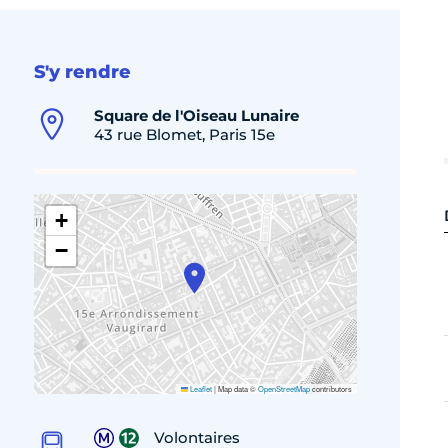
S'y rendre
Square de l'Oiseau Lunaire
43 rue Blomet, Paris 15e
+
−
Leaflet
|
Map data ©
OpenStreetMap
contributors
Volontaires