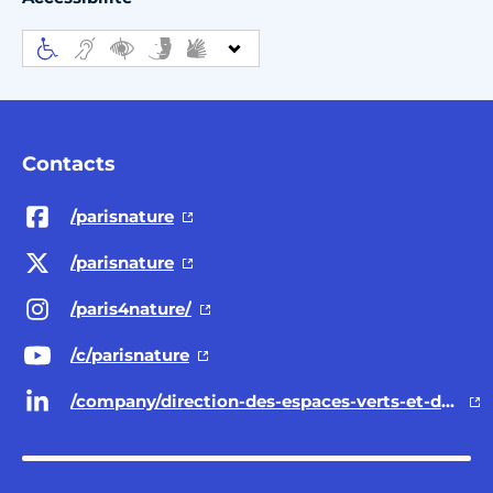
Contacts
/parisnature
/parisnature
/paris4nature/
/c/parisnature
/company/direction-des-espaces-verts-et-de-l-environnement-ville-de-paris/