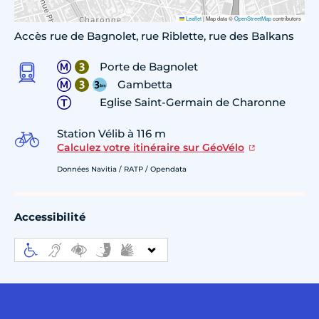
Leaflet
|
Map data ©
OpenStreetMap
contributors
Accès rue de Bagnolet, rue Riblette, rue des Balkans
Porte de Bagnolet
Gambetta
Eglise Saint-Germain de Charonne
Station Vélib à 116 m
Calculez votre itinéraire sur GéoVélo
Données Navitia / RATP / Opendata
Accessibilité