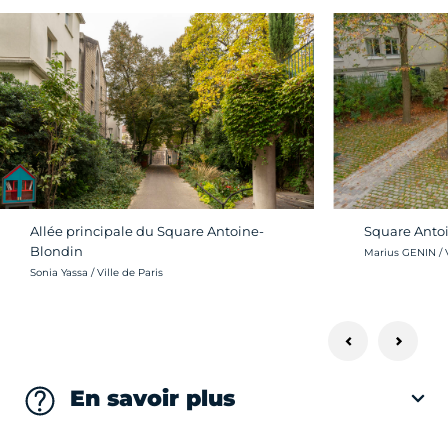
Allée principale du Square Antoine-
Square Anto
Blondin
Crédit photo :
Marius GENIN / V
Crédit photo :
Sonia Yassa / Ville de Paris
En savoir plus