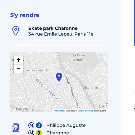
S'y rendre
Skate park Charonne
34 rue Emile Lepeu, Paris 11e
+
−
Leaflet
|
Map data ©
OpenStreetMap
contributors
Philippe Auguste
Charonne