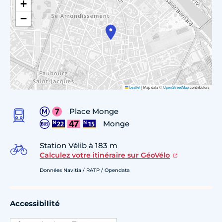
+
−
Leaflet
|
Map data ©
OpenStreetMap
contributors
Place Monge
Monge
Station Vélib à 183 m
Calculez votre itinéraire sur GéoVélo
Données Navitia / RATP / Opendata
Accessibilité