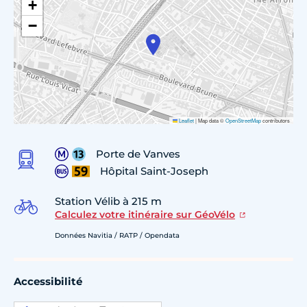
+
−
Leaflet
|
Map data ©
OpenStreetMap
contributors
Porte de Vanves
Hôpital Saint-Joseph
Station Vélib à 215 m
Calculez votre itinéraire sur GéoVélo
Données Navitia / RATP / Opendata
Accessibilité