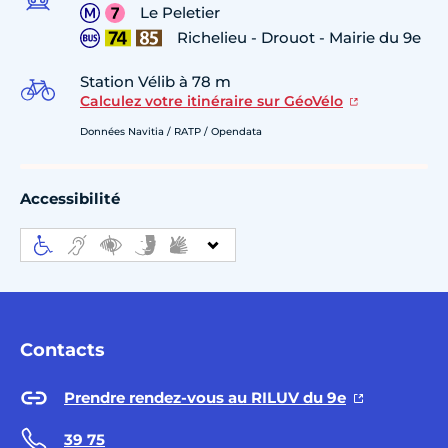
Le Peletier
Richelieu - Drouot - Mairie du 9e
Station Vélib à 78 m
Calculez votre itinéraire sur GéoVélo
Données Navitia / RATP / Opendata
Accessibilité
Contacts
Prendre rendez-vous au RILUV du 9e
39 75