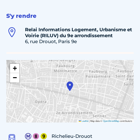
S'y rendre
Relai Informations Logement, Urbanisme et
Voirie (RILUV) du 9e arrondissement
6, rue Drouot, Paris 9e
+
−
Leaflet
|
Map data ©
OpenStreetMap
contributors
Richelieu-Drouot