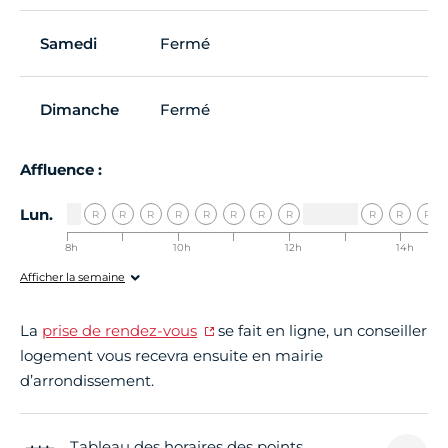
Samedi
Fermé
Dimanche
Fermé
Affluence :
Lun.
R
R
R
R
R
R
R
R
R
R
R
8h
9h
10h
11h
12h
13h
14h
00-8h30
00-9h30
00-10h30
00-11h30
00-12h30
00-13h30
00-14h30
0
Afficher la semaine
La
prise de rendez-vous
se fait en ligne, un conseiller
logement vous recevra ensuite en mairie
d’arrondissement.
Tableau des horaires des points