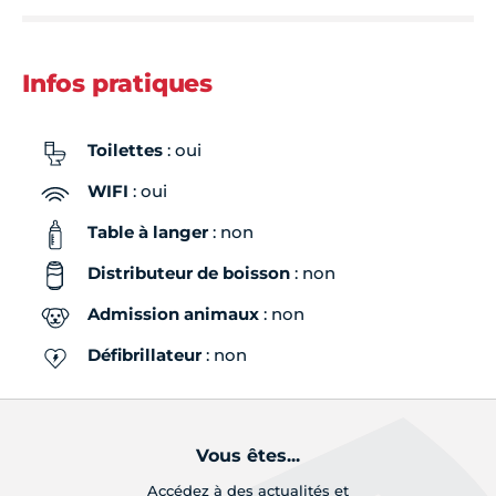
Infos pratiques
Toilettes
: oui
WIFI
: oui
Table à langer
: non
Distributeur de boisson
: non
Admission animaux
: non
Défibrillateur
: non
Vous êtes...
Accédez à des actualités et