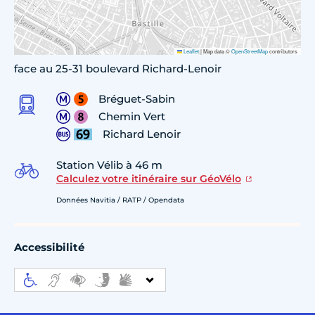
Leaflet
|
Map data ©
OpenStreetMap
contributors
face au 25-31 boulevard Richard-Lenoir
Bréguet-Sabin
Chemin Vert
Richard Lenoir
Station Vélib à 46 m
Calculez votre itinéraire sur GéoVélo
Données Navitia / RATP / Opendata
Accessibilité