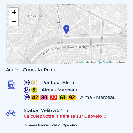
+
−
Leaflet
|
Map data ©
OpenStreetMap
contributors
Accès : Cours-la-Reine
Pont de l'Alma
Alma - Marceau
Alma - Marceau
Station Vélib à 57 m
Calculez votre itinéraire sur GéoVélo
Données Navitia / RATP / Opendata