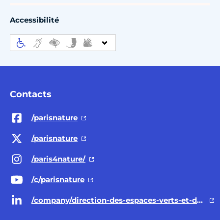
Accessibilité
Contacts
/parisnature
/parisnature
/paris4nature/
/c/parisnature
/company/direction-des-espaces-verts-et-de-l-environnement-ville-de-paris/