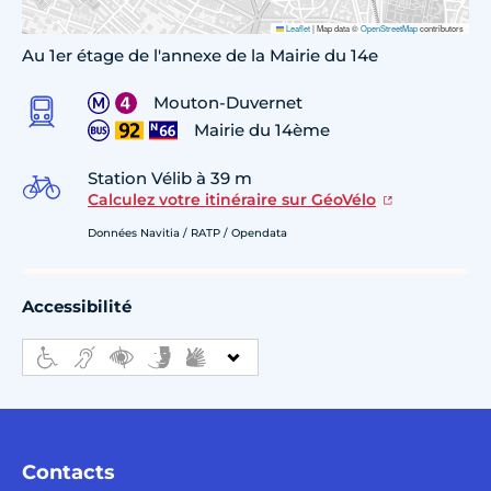
Leaflet
|
Map data ©
OpenStreetMap
contributors
Au 1er étage de l'annexe de la Mairie du 14e
Mouton-Duvernet
Mairie du 14ème
Station Vélib à 39 m
Calculez votre itinéraire sur GéoVélo
Données Navitia / RATP / Opendata
Accessibilité
Contacts