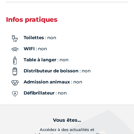
Vendredi
Fermé
Infos pratiques
Samedi
Fermé
Toilettes
: non
Dimanche
Fermé
WIFI
: non
Table à langer
: non
Distributeur de boisson
: non
Admission animaux
: non
Défibrillateur
: non
Vous êtes...
Accédez à des actualités et