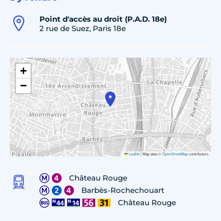
Point d'accès au droit (P.A.D. 18e)
2 rue de Suez, Paris 18e
+
−
Leaflet
|
Map data ©
OpenStreetMap
contributors
Château Rouge
Barbès-Rochechouart
Château Rouge