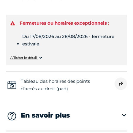
Fermetures ou horaires exceptionnels :
Du 17/08/2026 au 28/08/2026 - fermeture
estivale
Lundi
Fermé
Afficher le détail
Mardi
Fermé
Tableau des horaires des points
d’accès au droit (pad)
Mercredi
Fermé
Jeudi
Fermé
En savoir plus
Vendredi
Fermé