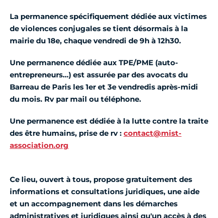
La permanence spécifiquement dédiée aux victimes
de violences conjugales se tient désormais à la
Samedi
Fermé
mairie du 18e, chaque vendredi de 9h à 12h30.
Dimanche
Fermé
Une permanence dédiée aux TPE/PME (auto-
entrepreneurs...) est assurée par des avocats du
Barreau de Paris les 1er et 3e vendredis après-midi
du mois. Rv par mail ou téléphone.
Une permanence est dédiée à la lutte contre la traite
des être humains, prise de rv :
contact@mist-
association.org
Ce lieu, ouvert à tous, propose gratuitement des
informations et consultations juridiques, une aide
et un accompagnement dans les démarches
administratives et juridiques ainsi qu'un accès à des