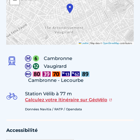
Leaflet
|
Map data ©
OpenStreetMap
contributors
Cambronne
Vaugirard
Cambronne - Lecourbe
Station Vélib à 77 m
Calculez votre itinéraire sur GéoVélo
Données Navitia / RATP / Opendata
Accessibilité