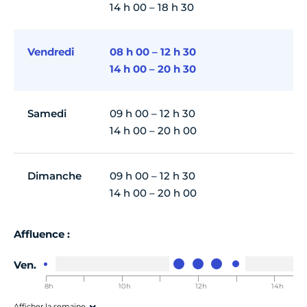
14 h 00 – 18 h 30
Vendredi
08 h 00 – 12 h 30
14 h 00 – 20 h 30
Samedi
09 h 00 – 12 h 30
14 h 00 – 20 h 00
Dimanche
09 h 00 – 12 h 30
14 h 00 – 20 h 00
Affluence :
Ven.
8h
9h
10h
11h
12h
13h
14h
00-8h30
00-9h30
00-10h30
00-11h30
00-12h30
00-13h30
00-14h30
0
Afficher la semaine