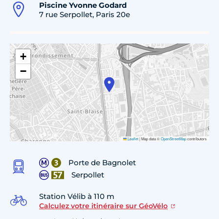
Piscine Yvonne Godard
7 rue Serpollet, Paris 20e
+
−
Leaflet
|
Map data ©
OpenStreetMap
contributors
Porte de Bagnolet
Serpollet
Station Vélib à 110 m
Calculez votre itinéraire sur GéoVélo