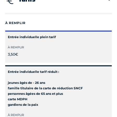
Jeudi
Fermé
Vendredi
Fermé
À REMPLIR
Samedi
Fermé
Entrée individuelle plein tarif
À REMPLIR
Dimanche
Fermé
3,50€
Entrée individuelle tarif réduit :
jeunes âgés de - 26 ans
famille titulaire de la carte de réduction SNCF
personnes âgées de 65 ans et plus
carte MDPH
gardiens de la paix
À REMPLIR