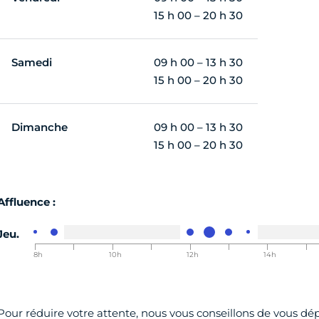
15 h 00 – 20 h 30
Samedi
09 h 00 – 13 h 30
15 h 00 – 20 h 30
Dimanche
09 h 00 – 13 h 30
15 h 00 – 20 h 30
Affluence :
Jeu.
8h
9h
10h
11h
12h
13h
14h
15h
00-8h30
00-9h30
00-10h30
00-11h30
00-12h30
00-13h30
00-14h30
00-15
Pour réduire votre attente, nous vous conseillons de vous dépl