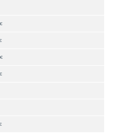
 €
€
 €
€
€