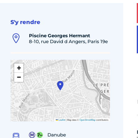
S'y rendre
Piscine Georges Hermant
8-10, rue David d Angers, Paris 19e
+
−
Leaflet
|
Map data ©
OpenStreetMap
contributors
Danube