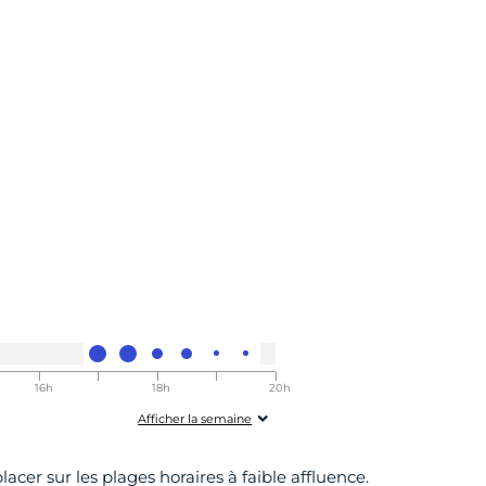
16h
17h
18h
19h
20h
h30
00-16h30
00-17h30
00-18h30
00-19h30
00-20h30
Afficher la semaine
acer sur les plages horaires à faible affluence.