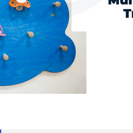
Mul
T