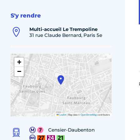
S'y rendre
Multi-accueil Le Trempoline
31 rue Claude Bernard, Paris 5e
+
−
Leaflet
|
Map data ©
OpenStreetMap
contributors
Censier-Daubenton