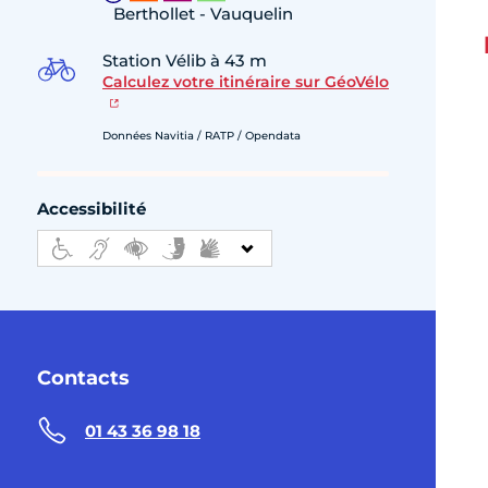
Berthollet - Vauquelin
Station Vélib à 43 m
Calculez votre itinéraire sur GéoVélo
Données Navitia / RATP / Opendata
Accessibilité
Contacts
01 43 36 98 18