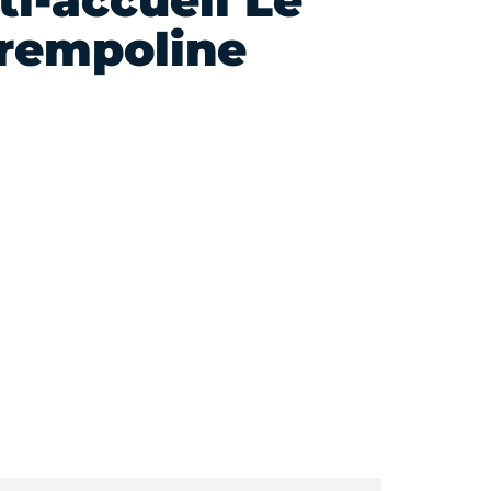
ti-accueil Le
rempoline