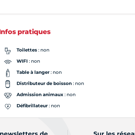
Infos pratiques
Toilettes
: non
WIFI
: non
Table à langer
: non
Distributeur de boisson
: non
Admission animaux
: non
Défibrillateur
: non
 newsletters de
Sur les rése