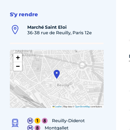
S'y rendre
Marché Saint Eloi
36-38 rue de Reuilly, Paris 12e
+
−
Leaflet
|
Map data ©
OpenStreetMap
contributors
Reuilly-Diderot
Montgallet