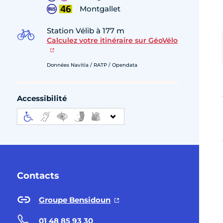
Montgallet
Station Vélib à 177 m
Calculez votre itinéraire sur GéoVélo
Données Navitia / RATP / Opendata
Accessibilité
Contacts
Groupe Bensidoun
01 48 85 93 30